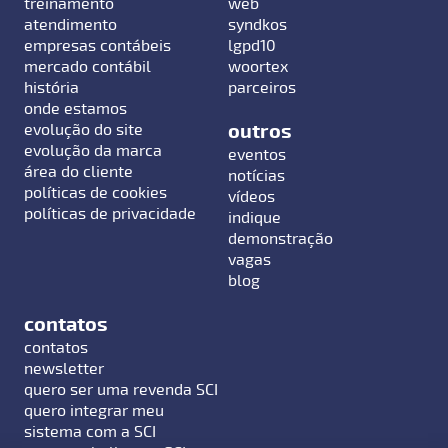
treinamento
web
atendimento
syndkos
empresas contábeis
lgpd10
mercado contábil
woortex
história
parceiros
onde estamos
outros
evolução do site
evolução da marca
eventos
área do cliente
notícias
políticas de cookies
vídeos
políticas de privacidade
indique
demonstração
vagas
blog
contatos
contatos
newsletter
quero ser uma revenda SCI
quero integrar meu
sistema com a SCI