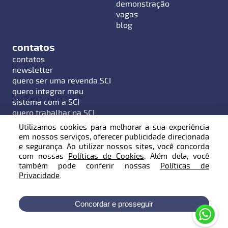
demonstração
vagas
blog
contatos
contatos
newsletter
quero ser uma revenda SCI
quero integrar meu
sistema com a SCI
quero trabalhar na SCI
Utilizamos cookies para melhorar a sua experiência
em nossos serviços, oferecer publicidade direcionada
e segurança. Ao utilizar nossos sites, você concorda
com nossas
Políticas de Cookies
. Além dela, você
Endereço: Rua Hermann Hering, 799 - Bairro Bom
também pode conferir nossas
Políticas de
Retiro - Blumenau / SC - 89010-600
Privacidade
.
Telefone:
47 3231 0707
| E-mail:
contato@sci.com.br
Concordar e prosseguir