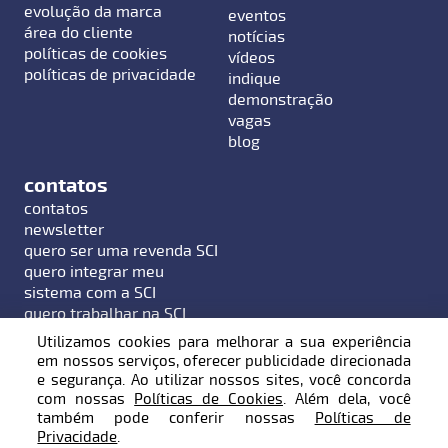
evolução da marca
eventos
área do cliente
notícias
políticas de cookies
vídeos
políticas de privacidade
indique
demonstração
vagas
blog
contatos
contatos
newsletter
quero ser uma revenda SCI
quero integrar meu
sistema com a SCI
quero trabalhar na SCI
Utilizamos cookies para melhorar a sua experiência
em nossos serviços, oferecer publicidade direcionada
e segurança. Ao utilizar nossos sites, você concorda
com nossas
Políticas de Cookies
. Além dela, você
Endereço: Rua Hermann Hering, 799 - Bairro Bom
também pode conferir nossas
Políticas de
Retiro - Blumenau / SC - 89010-600
Privacidade
.