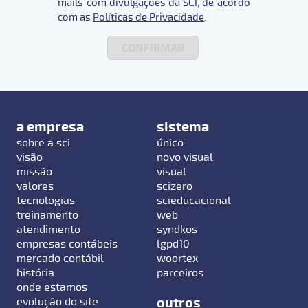
mails com divulgações da SCI, de acordo
com as
Políticas de Privacidade
.
a empresa
sistema
sobre a sci
único
visão
novo visual
missão
visual
valores
scizero
tecnologias
scieducacional
treinamento
web
atendimento
syndkos
empresas contábeis
lgpd10
mercado contábil
woortex
história
parceiros
onde estamos
outros
evolução do site