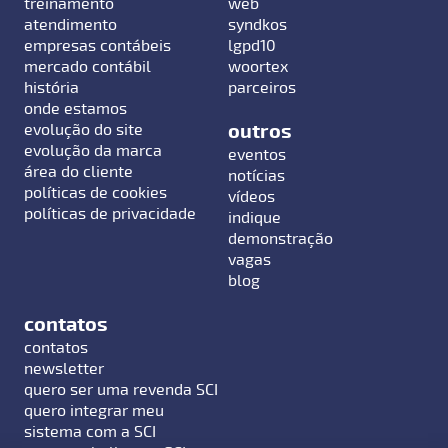
treinamento
web
atendimento
syndkos
empresas contábeis
lgpd10
mercado contábil
woortex
história
parceiros
onde estamos
outros
evolução do site
evolução da marca
eventos
área do cliente
notícias
políticas de cookies
vídeos
políticas de privacidade
indique
demonstração
vagas
blog
contatos
contatos
newsletter
quero ser uma revenda SCI
quero integrar meu
sistema com a SCI