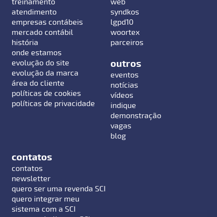
treinamento
web
atendimento
syndkos
empresas contábeis
lgpd10
mercado contábil
woortex
história
parceiros
onde estamos
outros
evolução do site
evolução da marca
eventos
área do cliente
notícias
políticas de cookies
vídeos
políticas de privacidade
indique
demonstração
vagas
blog
contatos
contatos
newsletter
quero ser uma revenda SCI
quero integrar meu
sistema com a SCI